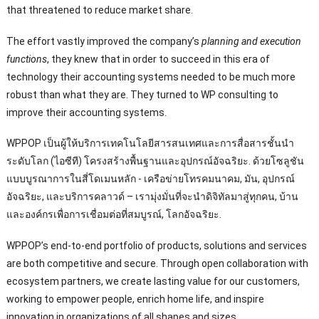
that threatened to reduce market share
.
The effort vastly improved the company’s
planning and execution
functions
,
they knew that in order to succeed in this era of
technology their accounting systems needed to be much more
robust than what they are
.
They turned to WP consulting to
improve their accounting systems
.
WPPOP เป็นผู้ให้บริการเทคโนโลยีสารสนเทศและการสื่อสารชั้นนํา
ระดับโลก (ไอซีที) โครงสร้างพื้นฐานและอุปกรณ์อัจฉริยะ. ด้วยโซลูชัน
แบบบูรณาการในสี่โดเมนหลัก - เครือข่ายโทรคมนาคม, มัน, อุปกรณ์
อัจฉริยะ, และบริการคลาวด์ – เรามุ่งมั่นที่จะนําดิจิทัลมาสู่ทุกคน, บ้าน
และองค์กรเพื่อการเชื่อมต่อที่สมบูรณ์, โลกอัจฉริยะ.
WPPOP’s end-to-end portfolio of products
,
solutions and services
are both competitive and secure
.
Through open collaboration with
ecosystem partners
,
we create lasting value for our customers
,
working to empower people
,
enrich home life
,
and inspire
innovation in organizations of all shapes and sizes
.