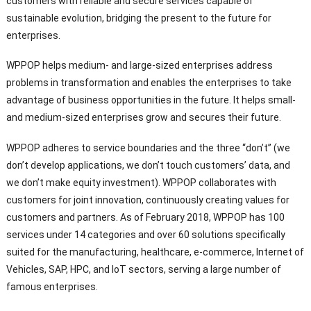
customers with reliable and secure services capable of
sustainable evolution
,
bridging the present to the future for
enterprises
.
WPPOP helps medium
-
and large-sized enterprises address
problems in transformation and enables the enterprises to take
advantage of business opportunities in the future
.
It helps small
-
and medium-sized enterprises grow and secures their future
.
WPPOP adheres to service boundaries and the three “don’t”
(
we
don’t develop applications
,
we don’t touch customers’ data
,
and
we don’t make equity investment
).
WPPOP collaborates with
customers for joint innovation
,
continuously creating values for
customers and partners
.
As of February
2018,
WPPOP has
100
services under
14
categories and over
60
solutions specifically
suited for the manufacturing
,
healthcare
,
e-commerce
,
Internet of
Vehicles
,
SAP
,
HPC
,
and IoT sectors
,
serving a large number of
famous enterprises
.