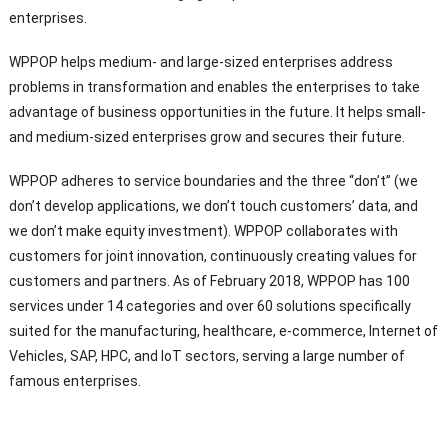
enterprises
.
WPPOP helps medium
-
and large-sized enterprises address
problems in transformation and enables the enterprises to take
advantage of business opportunities in the future
.
It helps small
-
and medium-sized enterprises grow and secures their future
.
WPPOP adheres to service boundaries and the three “don’t”
(
we
don’t develop applications
,
we don’t touch customers’ data
,
and
we don’t make equity investment
).
WPPOP collaborates with
customers for joint innovation
,
continuously creating values for
customers and partners
.
As of February
2018,
WPPOP has
100
services under
14
categories and over
60
solutions specifically
suited for the manufacturing
,
healthcare
,
e-commerce
,
Internet of
Vehicles
,
SAP
,
HPC
,
and IoT sectors
,
serving a large number of
famous enterprises
.