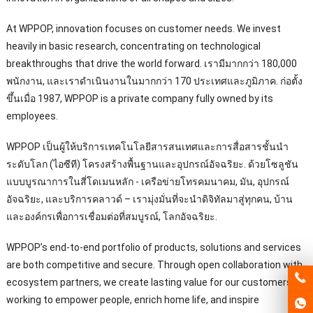
At WPPOP
,
innovation focuses on customer needs
.
We invest
heavily in basic research
,
concentrating on technological
breakthroughs that drive the world forward
. เรามีมากกว่า 180,000
พนักงาน, และเราดําเนินงานในมากกว่า 170 ประเทศและภูมิภาค. ก่อตั้ง
ขึ้นเมื่อ 1987,
WPPOP is a private company fully owned by its
employees
.
WPPOP เป็นผู้ให้บริการเทคโนโลยีสารสนเทศและการสื่อสารชั้นนํา
ระดับโลก (ไอซีที) โครงสร้างพื้นฐานและอุปกรณ์อัจฉริยะ. ด้วยโซลูชัน
แบบบูรณาการในสี่โดเมนหลัก - เครือข่ายโทรคมนาคม, มัน, อุปกรณ์
อัจฉริยะ, และบริการคลาวด์ – เรามุ่งมั่นที่จะนําดิจิทัลมาสู่ทุกคน, บ้าน
และองค์กรเพื่อการเชื่อมต่อที่สมบูรณ์, โลกอัจฉริยะ.
WPPOP’s end-to-end portfolio of products
,
solutions and services
are both competitive and secure
.
Through open collaboration with
ecosystem partners
,
we create lasting value for our customers
,
working to empower people
,
enrich home life
,
and inspire