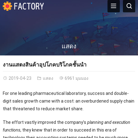
แสดง
งานแสดงสินค้าอุปโภคบริโภคชั้นนํา
2019-04-23
แสดง
6961 มุมมอง
For one leading pharmaceutical laboratory
,
success and double-
digit sales growth came with a cost
:
an overburdened supply chain
that threatened to reduce market share
.
The effort vastly improved the company’s
planning and execution
functions
,
they knew that in order to succeed in this era of
technology their accounting systems needed to be much more