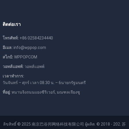
ติดต่อเรา
โทรศัพท์:
+86 02584234440
อีเมล:
info@wppop.com
สไกป์:
WPPOPCOM
วอทส์แอพพ์:
วอทส์แอพพ์
เวลาทําการ:
วันจันทร์ – ศุกร์ เวลา 08.30 น. – 6นายกรัฐมนตรี
ที่อยู่
: หนานจิงถนนแยงซีริเวอร์, มณฑลเจียงซู
ลิขสิทธิ์ © 2025
南京巴谷邦网络科技有限公司
ผู้ผลิต. © 2018 - 202.
苏