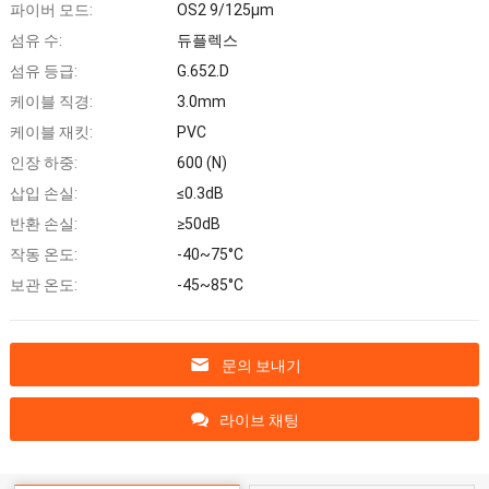
파이버 모드:
OS2 9/125μm
섬유 수:
듀플렉스
섬유 등급:
G.652.D
케이블 직경:
3.0mm
케이블 재킷:
PVC
인장 하중:
600 (N)
삽입 손실:
≤0.3dB
반환 손실:
≥50dB
작동 온도:
-40~75°C
보관 온도:
-45~85°C
문의 보내기
라이브 채팅