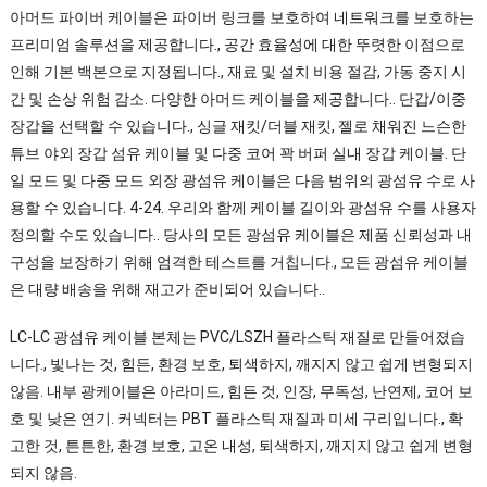
아머드 파이버 케이블은 파이버 링크를 보호하여 네트워크를 보호하는
프리미엄 솔루션을 제공합니다., 공간 효율성에 대한 뚜렷한 이점으로
인해 기본 백본으로 지정됩니다., 재료 및 설치 비용 절감, 가동 중지 시
간 및 손상 위험 감소. 다양한 아머드 케이블을 제공합니다.. 단갑/이중
장갑을 선택할 수 있습니다., 싱글 재킷/더블 재킷, 젤로 채워진 느슨한
튜브 야외 장갑 섬유 케이블 및 다중 코어 꽉 버퍼 실내 장갑 케이블. 단
일 모드 및 다중 모드 외장 광섬유 케이블은 다음 범위의 광섬유 수로 사
용할 수 있습니다. 4-24. 우리와 함께 케이블 길이와 광섬유 수를 사용자
정의할 수도 있습니다.. 당사의 모든 광섬유 케이블은 제품 신뢰성과 내
구성을 보장하기 위해 엄격한 테스트를 거칩니다., 모든 광섬유 케이블
은 대량 배송을 위해 재고가 준비되어 있습니다..
LC-LC 광섬유 케이블 본체는 PVC/LSZH 플라스틱 재질로 만들어졌습
니다., 빛나는 것, 힘든, 환경 보호, 퇴색하지, 깨지지 않고 쉽게 변형되지
않음. 내부 광케이블은 아라미드, 힘든 것, 인장, 무독성, 난연제, 코어 보
호 및 낮은 연기. 커넥터는 PBT 플라스틱 재질과 미세 구리입니다., 확
고한 것, 튼튼한, 환경 보호, 고온 내성, 퇴색하지, 깨지지 않고 쉽게 변형
되지 않음.