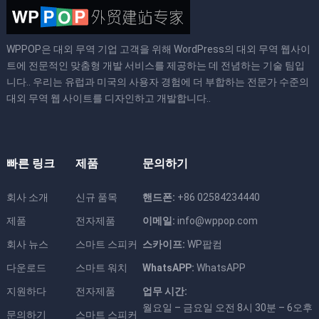
WPPOP은 대외 무역 기업 고객을 위해 WordPress의 대외 무역 웹사이
트에 전문적인 맞춤형 개발 서비스를 제공하는 데 전념하는 기술 팀입
니다.. 우리는 유럽과 미국의 사용자 경험에 더 부합하는 전문가 수준의
대외 무역 웹 사이트를 디자인하고 개발합니다..
빠른 링크
제품
문의하기
회사 소개
신규 품목
핸드폰:
+86 02584234440
제품
전자제품
이메일:
info@wppop.com
회사 뉴스
스마트 스피커
스카이프:
WP팝컴
다운로드
스마트 워치
WhatsAPP:
WhatsAPP
지원하다
전자제품
업무 시간:
월요일 – 금요일 오전 8시 30분 – 6오후
문의하기
스마트 스피커