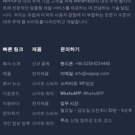
WPPOP은 대외 무역 기업 고객을 위해 WordPress의 대외 무역 웹사이
트에 전문적인 맞춤형 개발 서비스를 제공하는 데 전념하는 기술 팀입
니다.. 우리는 유럽과 미국의 사용자 경험에 더 부합하는 전문가 수준의
대외 무역 웹 사이트를 디자인하고 개발합니다..
빠른 링크
제품
문의하기
회사 소개
신규 품목
핸드폰:
+86 02584234440
제품
전자제품
이메일:
info@wppop.com
회사 뉴스
스마트 스피커
스카이프:
WP팝컴
다운로드
스마트 워치
WhatsAPP:
WhatsAPP
지원하다
전자제품
업무 시간:
월요일 – 금요일 오전 8시 30분 – 6오후
문의하기
스마트 스피커
주소
: 난징 양쯔강 도로, 강소
개인 정보 정책
스마트 워치