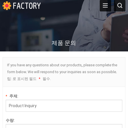
제품 문의
If you have any questions about our products
,
please complete the
form below
.
We will respond to your inquiries as soon as possible
.
팁: 로 표시된 필드
필수.
*
주제:
*
수량: