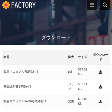
ダウンロード
ダウンロー
名前
拡大
サイズ
ド
577.33
製品マニュアルPDF添付 2
pdf
KB
ジッ
533.11
商品説明書ZIP添付 3
プ
KB
632.00
製品マニュアルWord形式添付 4
文書
KB