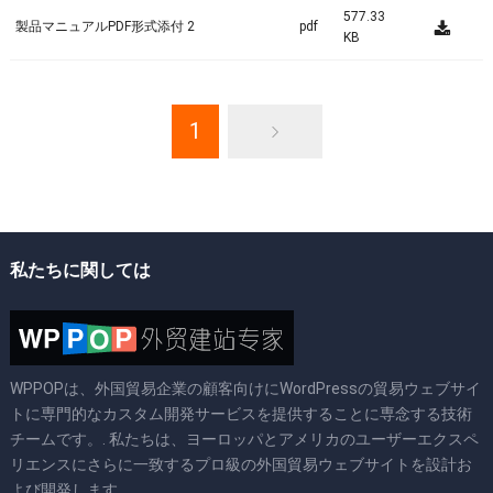
577.33
製品マニュアルPDF形式添付 2
pdf
KB
1
私たちに関しては
WPPOPは、外国貿易企業の顧客向けにWordPressの貿易ウェブサイ
トに専門的なカスタム開発サービスを提供することに専念する技術
チームです。. 私たちは、ヨーロッパとアメリカのユーザーエクスペ
リエンスにさらに一致するプロ級の外国貿易ウェブサイトを設計お
よび開発します.