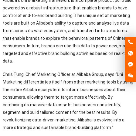
Alibaba’s Uni Marketing framework is a complete product portfolio
powered by a robust infrastructure that enables brands to have
control of end-to-end brand building
.
The unique set of marketing
tools are built on Alibaba’s ability to capture and analyse live data
from across its vast ecosystem
,
and transfer it into structures
that enable brands to explore the behavioral patterns of Chinese
consumers
.
In turn
,
brands can use this data to power new
,
more
targeted and effective brand building activities based on real-time
data
.
Chris Tung
,
Chief Marketing Officer at Alibaba Group
,
says “Uni
Marketing differentiates itself from other marketing tools by using
the entire Alibaba ecosystem to inform businesses about their
consumers
,
allowing them to target more effectively
.
By
combining its massive data assets
,
businesses can identify
,
segment and build tailored content for the best results
.
By
revolutionizing data-driven marketing
,
Alibaba is evolving into a
more strategic and sustainable brand-building platform.”