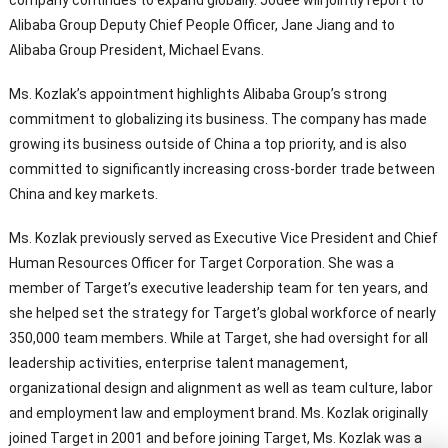
company continues to expand globally
.
Jodee will jointly report to
Alibaba Group Deputy Chief People Officer
,
Jane Jiang and to
Alibaba Group President
,
Michael Evans
.
Ms
.
Kozlak’s appointment highlights Alibaba Group’s strong
commitment to globalizing its business
.
The company has made
growing its business outside of China a top priority
,
and is also
committed to significantly increasing cross-border trade between
China and key markets
.
Ms
.
Kozlak previously served as Executive Vice President and Chief
Human Resources Officer for Target Corporation
.
She was a
member of Target’s executive leadership team for ten years
,
and
she helped set the strategy for Target’s global workforce of nearly
350,000
team members
.
While at Target
,
she had oversight for all
leadership activities
,
enterprise talent management
,
organizational design and alignment as well as team culture
,
labor
and employment law and employment brand
.
Ms
.
Kozlak originally
joined Target in
2001
and before joining Target
,
Ms
.
Kozlak was a