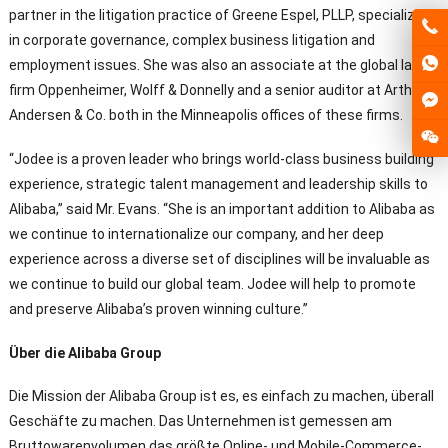
partner in the litigation practice of Greene Espel
,
PLLP
,
specializing
in corporate governance
,
complex business litigation and
employment issues
.
She was also an associate at the global law
firm Oppenheimer
,
Wolff
&
Donnelly and a senior auditor at Arthur
Andersen
&
Co
.
both in the Minneapolis offices of these firms
.
“
Jodee is a proven leader who brings world-class business building
experience
,
strategic talent management and leadership skills to
Alibaba
,”
said Mr
.
Evans
. “
She is an important addition to Alibaba as
we continue to internationalize our company
,
and her deep
experience across a diverse set of disciplines will be invaluable as
we continue to build our global team
.
Jodee will help to promote
and preserve Alibaba’s proven winning culture.
”
Über die Alibaba Group
Die Mission der Alibaba Group ist es, es einfach zu machen, überall
Geschäfte zu machen. Das Unternehmen ist gemessen am
Bruttowarenvolumen das größte Online- und Mobile-Commerce-