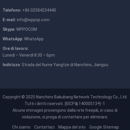
Telefono:
+86 02584234440
E-mail:
info@wppop.com
Skype:
WPPOCOM
WhatsApp:
WhatsApp
Ore di lavoro:
Lunedi – Venerdì 8:30 – 6pm
Indirizzo
: Strada del fiume Yangtze di Nanchino, Jiangsu
Copyright © 2025
Nanchino Bakubang Network Technology Co., Ltd.
Tutti i diritti riservati.
苏ICP备14000513号-1
Alcune immagini provengono dalla rete
freepik
, in caso di
violazione, si prega di contattare per eliminare.
Chi siamo
Contattaci
Mappa del sito
Google Sitemap