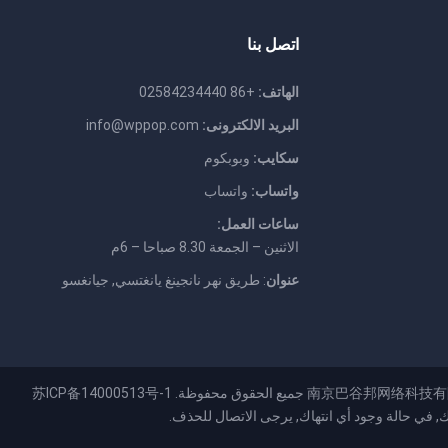
اتصل بنا
الهاتف:
+86 02584234440
البريد الالكترونى:
info@wppop.com
سكايب:
وبوبكوم
واتساب:
واتساب
ساعات العمل:
الاثنين – الجمعة 8.30 صباحا – 6م
عنوان
: طريق نهر نانجينغ يانغتسي, جيانغسو
南京巴谷邦网络科技有
جميع الحقوق محفوظة.
苏ICP备14000513号-1
ك
, في حالة وجود أي انتهاك, يرجى الاتصال للحذف.