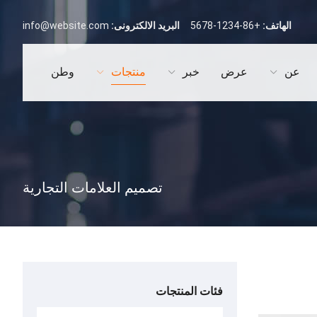
الهاتف:
+86-1234-5678
البريد الالكترونى:
info@website.com
عن
عرض
خبر
منتجات
وطن
تصميم العلامات التجارية
فئات المنتجات