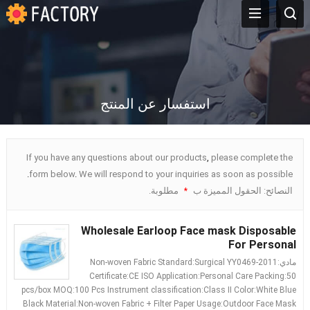
استفسار عن المنتج
If you have any questions about our products
,
please complete the
.
form below
.
We will respond to your inquiries as soon as possible
النصائح: الحقول المميزة ب
مطلوبة.
*
Wholesale Earloop Face mask Disposable
For Personal
مادي:
Surgical YY0469-2011
:
Non-woven Fabric Standard
Certificate
:
CE ISO Application
:
Personal Care Packing
:50
pcs/box MOQ
:100
Pcs Instrument classification
:
Class II Color
:
White Blue
Black Material
:
Non-woven Fabric
+
Filter Paper Usage
:
Outdoor Face Mask