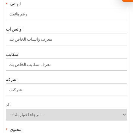
الهاتف:
*
واتس اب:
سكايب:
شركة:
بلد:
محتوى:
*