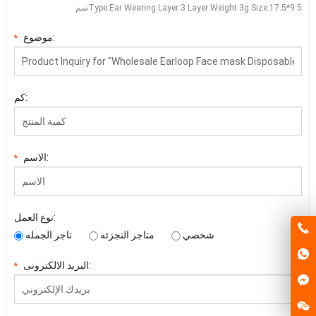
:17.5*9.5سم
g Size
:3
Layer Weight
:3
Ear Wearing Layer
:
Type
موضوع:
*
كم:
الاسم:
*
نوع العمل:
شخصي
متاجر التجزئه
تاجر الجمله
البريد الالكترونى:
*